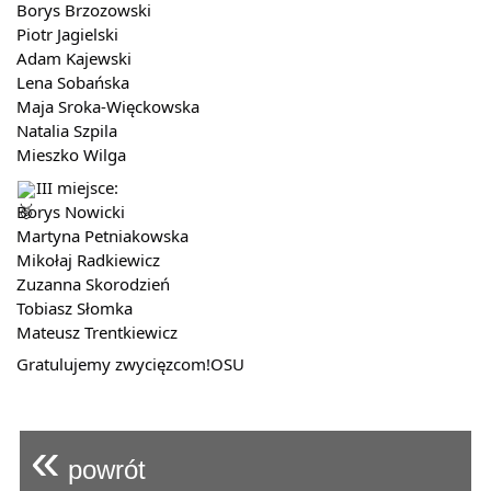
Borys Brzozowski
Piotr Jagielski
Adam Kajewski
Lena Sobańska
Maja Sroka-Więckowska
Natalia Szpila
Mieszko Wilga
III miejsce:
Borys Nowicki
Martyna Petniakowska
Mikołaj Radkiewicz
Zuzanna Skorodzień
Tobiasz Słomka
Mateusz Trentkiewicz
Gratulujemy zwycięzcom!OSU
«
powrót