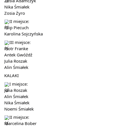
Zosia Adamczyk
Nika Śmiałek
Zosia Żyro
II miejsce:
Filip Piecuch
Karolina Sojczyńska
III miejsce:
Piotr Franke
Antek Gwóźdź
Julia Roszak
Alin Śmiałek
KALAKI
I miejsce:
Julia Roszak
Alin Śmiałek
Nika Śmiałek
Noemi Śmiałek
II miejsce:
Marcelina Bober