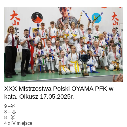
XXX Mistrzostwa Polski OYAMA PFK w
kata. Olkusz 17.05.2025r.
9 –🥇
8 – 🥈
8 - 🥉
4 x IV miejsce