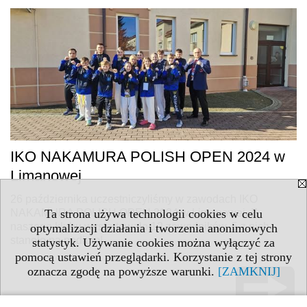
IKO NAKAMURA POLISH OPEN 2024 w
Limanowej
26 października uczestniczyliśmy w zawodach IKO
NAKAMURA POLISH OPEN 2024 w Limanowej. Z
Ta strona używa technologii cookies w celu
naszego klubu wystartowało 12 zawodników. 5 z nich
optymalizacji działania i tworzenia anonimowych
stanęło na podium!
statystyk. Używanie cookies można wyłączyć za
pomocą ustawień przeglądarki. Korzystanie z tej strony
oznacza zgodę na powyższe warunki.
[ZAMKNIJ]