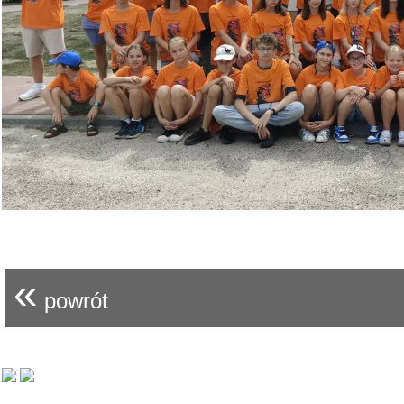
«
powrót