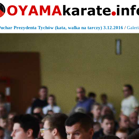
uchar Prezydenta Tychów (kata, walka na tarczy) 3.12.2016
/
Galeri