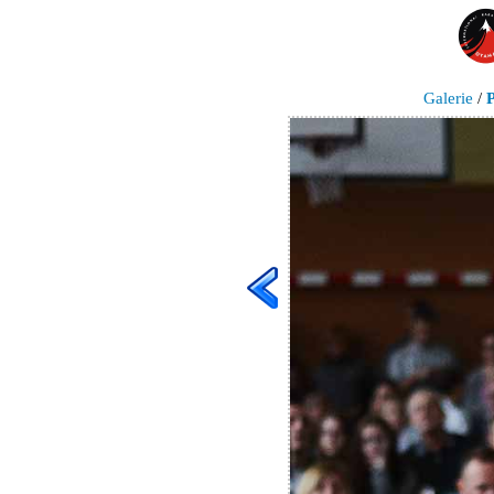
Galerie
/
P