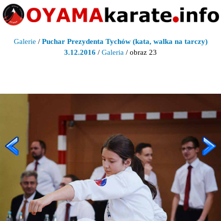
Galerie
/
Puchar Prezydenta Tychów (kata, walka na tarczy)
3.12.2016
/
Galeria
/ obraz 23